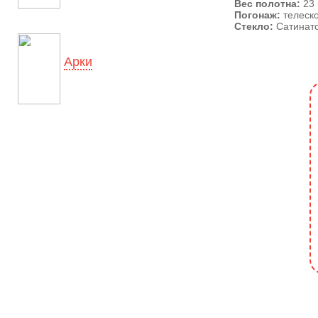
Вес полотна:
23 
Погонаж:
телеск
Стекло:
Сатинато
Арки