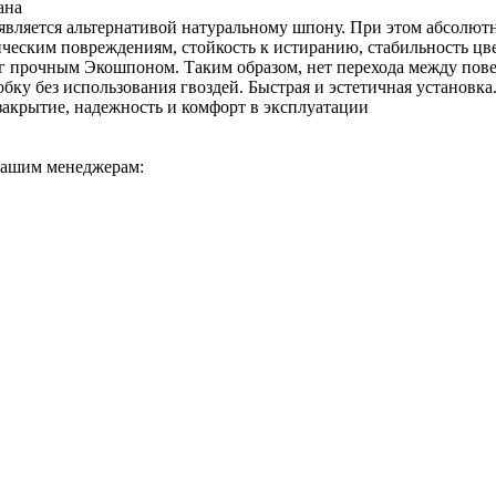
вана
является альтернативой натуральному шпону. При этом абсолютн
еским повреждениям, стойкость к истиранию, стабильность цве
г прочным Экошпоном. Таким образом, нет перехода между повер
обку без использования гвоздей. Быстрая и эстетичная установка
закрытие, надежность и комфорт в эксплуатации
 нашим менеджерам: