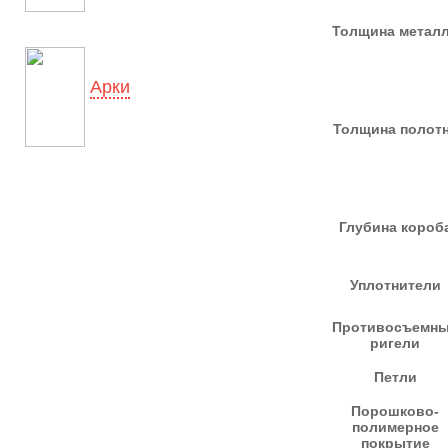
Толщина метал
Арки
Толщина полот
Глубина короб
Уплотнители
Противосъемн
ригели
Петли
Порошково-
полимерное
покрытие