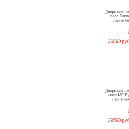
Дверь метал
масс Букл
Ларче б
26890 руб
Дверь метал
масс МР Б
Ларче бь
29590 руб