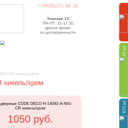
+7(908)271 48 35
Уинская 13
ПН-ПТ: 11-17:30
другое время
по договоренности
42 шт
NIS-CR никель/хром
 никель/хром
672 шт
 дверные CODE DECO H-14092-A-NIS-
CR никель/хром
1050 руб.