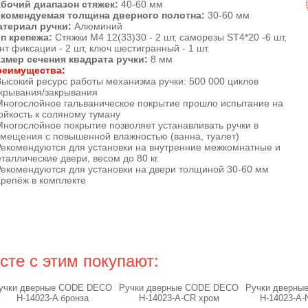
бочий диапазон стяжек:
40-60 мм
екомендуемая толщина дверного полотна:
30-60 мм
атериал ручки:
Алюминий
п крепежа:
Стяжки M4 12(33)30 - 2 шт, саморезы SТ4*20 -6 шт,
нт фиксации - 2 шт, ключ шестигранный - 1 шт.
змер сечения квадрата ручки:
8 мм
реимущества:
Высокий ресурс работы механизма ручки: 500 000 циклов
крывания/закрывания
Многослойное гальваническое покрытие прошло испытание на
ойкость к соляному туману
Многослойное покрытие позволяет устанавливать ручки в
мещения с повышенной влажностью (ванна, туалет)
Рекомендуются для установки на внутренние межкомнатные и
таллические двери, весом до 80 кг.
Рекомендуются для установки на двери толщиной 30-60 мм
Крепёж в комплекте
сте с этим покупают:
учки дверные CODE DECO
Ручки дверные CODE DECO
Ручки дверны
H-14023-A бронза
H-14023-A-CR хром
H-14023-A-