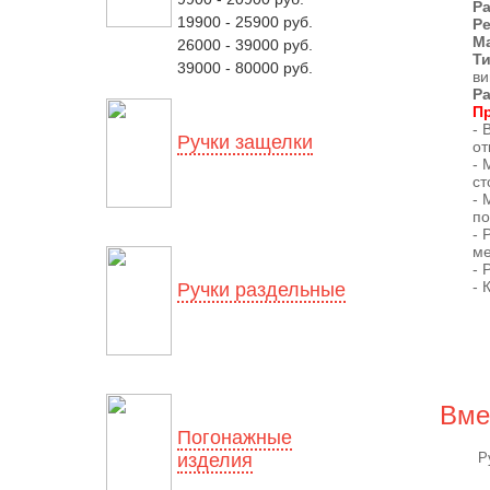
Ра
19900 - 25900 руб.
Р
М
26000 - 39000 руб.
Ти
39000 - 80000 руб.
ви
Ра
П
- 
Ручки защелки
от
- 
ст
- 
по
- 
ме
- 
- 
Ручки раздельные
Вме
Погонажные
изделия
Р