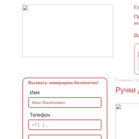
Г
П
и
В
Главная
|
К
Вызвать замерщика бесплатно!
Ручки
Имя
Телефон