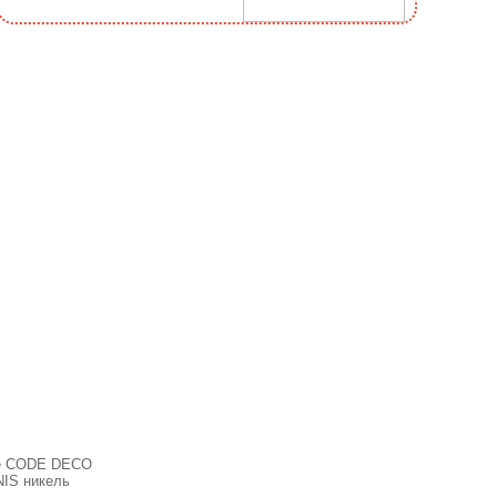
е CODE DECO
NIS никель