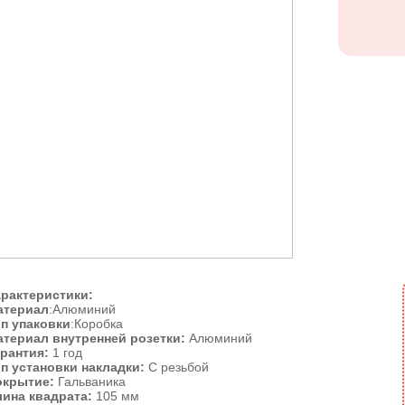
рактеристики:
атериал
:Алюминий
п упаковки
:Коробка
териал внутренней розетки:
Алюминий
рантия:
1 год
п установки накладки:
С резьбой
окрытие:
Гальваника
ина квадрата:
105 мм